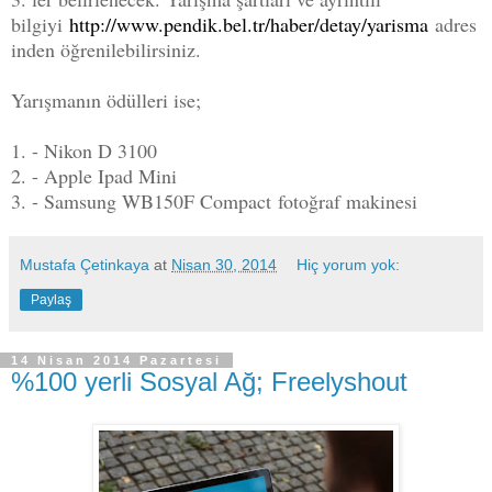
bilgiyi
http://www.pendik.bel.tr/haber/detay/yarisma
adres
inden öğrenilebilirsiniz.
Yarışmanın ödülleri ise;
1. - Nikon D 3100
2. - Apple Ipad Mini
3. - Samsung WB150F Compact fotoğraf makinesi
Mustafa Çetinkaya
at
Nisan 30, 2014
Hiç yorum yok:
Paylaş
14 Nisan 2014 Pazartesi
%100 yerli Sosyal Ağ; Freelyshout