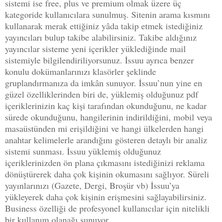
sistemi ise free, plus ve premium olmak üzere üç
kategoride kullanıcılara sunulmuş. Sitenin arama kısmını
kullanarak merak ettiğiniz yâda takip etmek istediğiniz
yayıncıları bulup takibe alabilirsiniz. Takibe aldığınız
yayıncılar sisteme yeni içerikler yüklediğinde mail
sistemiyle bilgilendiriliyorsunuz. İssuu ayrıca benzer
konulu dokümanlarınızı klasörler şeklinde
gruplandırmanıza da imkân sunuyor. İssuu’nun yine en
güzel özelliklerinden biri de, yüklemiş olduğunuz pdf
içeriklerinizin kaç kişi tarafından okunduğunu, ne kadar
sürede okunduğunu, hangilerinin indirildiğini, mobil veya
masaüstünden mi erişildiğini ve hangi ülkelerden hangi
anahtar kelimelerle arandığını gösteren detaylı bir analiz
sistemi sunması. İssuu yüklemiş olduğunuz
içeriklerinizden ön plana çıkmasını istediğinizi reklama
dönüştürerek daha çok kişinin okumasını sağlıyor. Süreli
yayınlarınızı (Gazete, Dergi, Broşür vb) İssuu’ya
yükleyerek daha çok kişinin erişmesini sağlayabilirsiniz.
Business özelliği de profesyonel kullanıcılar için nitelikli
bir kullanım olanağı sunuyor.