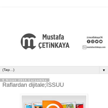
▼
9 Nisan 2014 Çarşamba
Raflardan dijitale;İSSUU